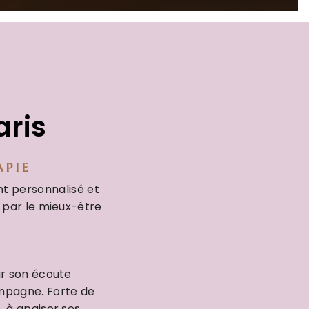
aris
APIE
t personnalisé et
 par le mieux-être
ur son écoute
ompagne. Forte de
 à apaiser ses