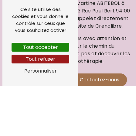
Prenez rendez-vous avec Martine ABITEBOL à
Ce site utilise des
Joinville-le-Pont, à l’adresse 3 Rue Paul Bert 94100
cookies et vous donne le
Saint-Maur-des-Fossés, ou appelez directement
contrôle sur ceux que
au
06 11 26 62 38
ou via le site de Crenolibre.
vous souhaitez activer
Elle répondra à vos questions avec attention et
vous accompagnera sur le chemin du
Tout accepter
changement. Osez franchir le pas et découvrir les
Tout refuser
bienfaits de l’hypnothérapie.
Personnaliser
En savoir plus
Contactez-nous